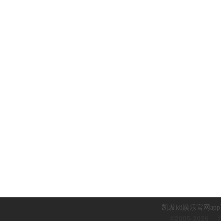
凯发k8娱乐官网ap
©2005-2026
江