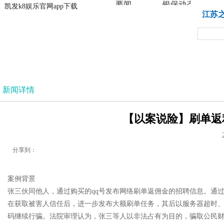
要闻
银保动态
凯发k8娱乐官网app下载
凯发k8娱乐官网app下载
江苏
法治
新闻详情
【以案说险】刷单返利
分享到：
案例背景
张三伙同他人，通过购买的qq号发布网络刷单返佣金的招聘信息。通
在获取被害人信任后，进一步发布大额刷单任务，其后以服务器超时、
码继续行骗。法院审理认为，张三等人以非法占有为目的，骗取公民