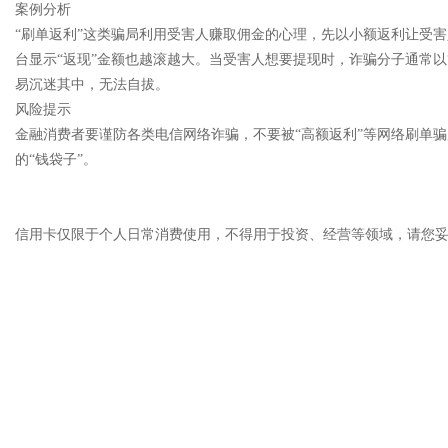
案例分析
“刷单返利”这类骗局利用受害人赚取佣金的心理，先以小额返利让受害
台显示“返现”金额也越滚越大。当受害人想要提现时，诈骗分子通常以
易沉迷其中，无法自拔。
风险提示
金融消费者要谨防各类电信网络诈骗，不要被“高额返利”等网络刷单
的“钱袋子”。
信用卡仅限于个人日常消费使用，不得用于投资、经营等领域，请您