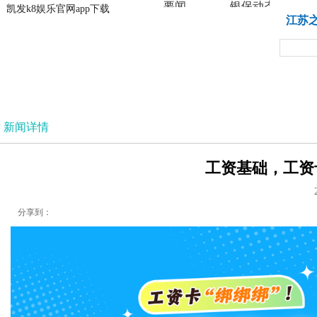
要闻
银保动态
凯发k8娱乐官网app下载
凯发k8娱乐官网app下载
江苏
法治
新闻详情
工资基础，工资卡
分享到：