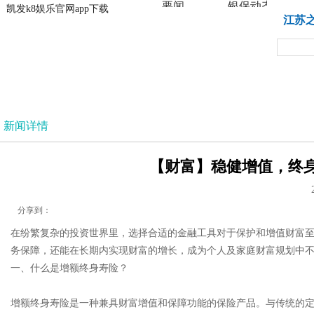
要闻
银保动态
凯发k8娱乐官网app下载
凯发k8娱乐官网app下载
江苏
法治
新闻详情
【财富】稳健增值，终身
分享到：
在纷繁复杂的投资世界里，选择合适的金融工具对于保护和增值财富
务保障，还能在长期内实现财富的增长，成为个人及家庭财富规划中
一、什么是增额终身寿险？
增额终身寿险是一种兼具财富增值和保障功能的保险产品。与传统的