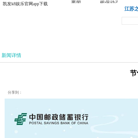
要闻
银保动态
凯发k8娱乐官网app下载
凯发k8娱乐官网app下载
江苏
法治
新闻详情
节
分享到：