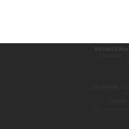
凯发k8娱乐官网ap
©2005-2026
江
江
苏之声网矩阵
：
江
淮
【免责声明】
手机：1385244766