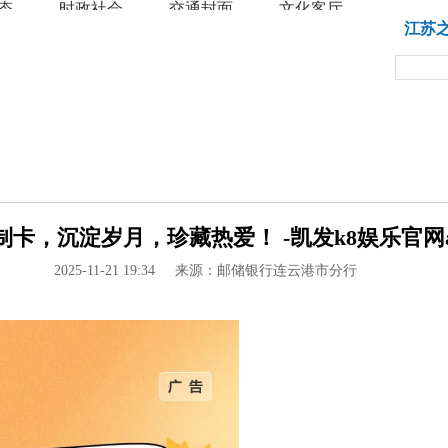
态
时政社会
交通封面
文化客厅
教育
江苏
制卡，沉淀岁月，珍藏热爱！ -凯发k8娱乐官网a
2025-11-21 19:34
来源：邮储银行连云港市分行