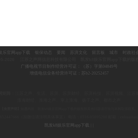
娱乐官网app下载
银保动态
要闻
苏湃文化
留言板
城市
时政社
5-2026
江苏之声网信息科技有限公司 凯发k8娱乐官网app下载的版
广播电视节目制作经营许可证：（苏）字第04849号
增值电信业务经营许可证：苏b2-20252457
网矩阵
：
江苏之声、生活、苏湃、苏湃财经、苏湃科技、苏湃视频、
江苏
淮海财经、淮海之声、掌上淮海、
扬子之声、都市之声
【免责声明】
如遇内容、凯发k8娱乐官网app下载的版权和其他问题请尽快与本网取得联系。
852447666（加微信请注明具体事宜） 电话：0516-85695288 邮箱：c
nhuaiha
凯发k8娱乐官网app下载
|
|