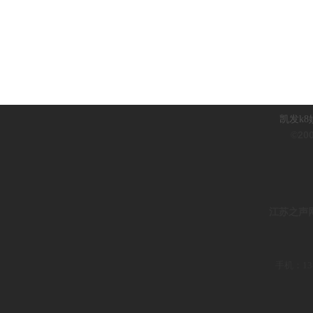
凯发k8
©200
江
苏之声
手机：13