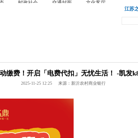
态
时政社会
交通封面
文化客厅
教育
江苏
手动缴费！开启「电费代扣」无忧生活！ -凯发k
2025-11-25 12:25
来源：新沂农村商业银行