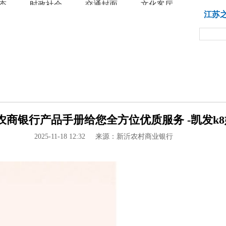
态
时政社会
交通封面
文化客厅
教育
江苏
商银行产品手册给您全方位优质服务 -凯发k8
2025-11-18 12:32
来源：新沂农村商业银行