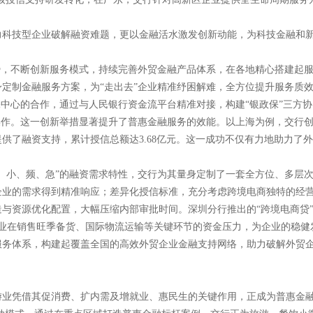
力科技型企业破解融资难题，更以金融活水激发创新动能，为科技金融和
势，不断创新服务模式，持续完善外贸金融产品体系，在各地精心搭建起
定制金融服务方案，为“走出去”企业精准纾困解难，全方位提升服务质
保中心的合作，通过与人民银行资金流平台精准对接，构建“银政保”三方
操作。这一创新举措显著提升了普惠金融服务的效能。以上海为例，交行创
提供了融资支持，累计授信总额达3.68亿元。这一成功不仅有力地助力了
、小、频、急”的融资需求特性，交行为其量身定制了一套全方位、多层
企业的需求得到精准响应；差异化授信标准，充分考虑跨境电商独特的经
与资源优化配置，大幅压缩内部审批时间。深圳分行推出的“跨境电商贷
企业在销售旺季备货、国际物流运输等关键环节的资金压力，为企业的稳健
服务体系，构建起覆盖全国的高效外贸企业金融支持网络，助力破解外贸
游业凭借其促消费、扩内需及增就业、惠民生的关键作用，正成为普惠金