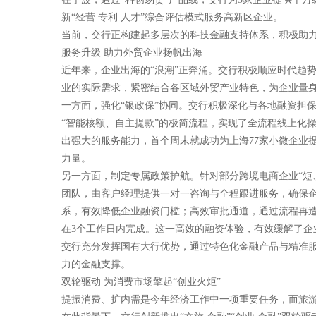
新“经营 专利 人才”综合评估模式服务高新区企业。
当前，交行正构建起多层次的科技金融支持体系，积极助
服务升级 助力外贸企业扬帆出海
近年来，企业出海的“浪潮”正奔涌。交行积极顺应时代趋
业的实际需求，紧密结合各区域外贸产业特色，为企业量身
一方面，强化“银政保”协同。交行积极深化与各地融资担
“智能核额、自主提款”的极简流程，实现了全流程线上化
出强大的服务能力，首个周末就成功为上海77家小微企业
力量。
另一方面，制定专属政策护航。针对部分跨境电商企业“短
团队，由客户经理提供一对一咨询与全程跟进服务，确保
系，有效降低企业融资门槛；高效审批通道，通过流程再造
在3个工作日内完成。这一高效的融资体验，有效缓解了
交行充分发挥国有大行优势，通过特色化金融产品与精准
力的金融支撑。
双轮驱动 为消费市场擎起“创业火炬”
提振消费、扩内需是今年经济工作中一项重要任务，而旅