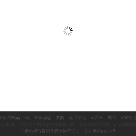
娱乐官网app下载
银保动态
要闻
苏湃文化
留言板
城市
时政社
5-2026
江苏之声网信息科技有限公司 凯发k8娱乐官网app下载的版
广播电视节目制作经营许可证：（苏）字第04849号