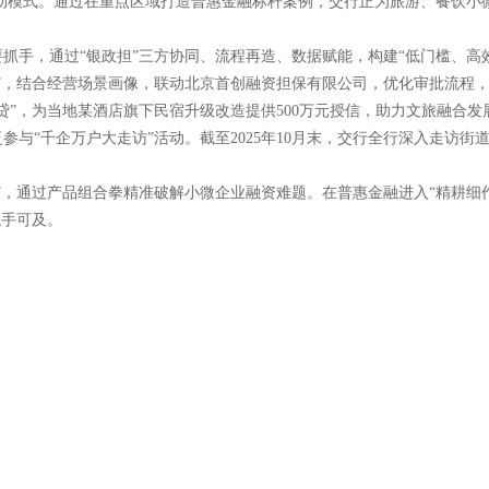
轮驱动模式。通过在重点区域打造普惠金融标杆案例，交行正为旅游、餐饮小
抓手，通过“银政担”三方协同、流程再造、数据赋能，构建“低门槛、高
”，结合经营场景画像，联动北京首创融资担保有限公司，优化审批流程，
贷”，为当地某酒店旗下民宿升级改造提供500万元授信，助力文旅融合发
参与“千企万户大走访”活动。截至2025年10月末，交行全行深入走访街
”，通过产品组合拳精准破解小微企业融资难题。在普惠金融进入“精耕细作
触手可及。