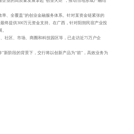
微企业的高质量发展擎起“创业火炬”，推动当地形成产融结
效率、全覆盖”的创业金融服务体系。针对某资金链紧张的
最终提供300万元资金支持。在广西，针对阳朔民宿产业投
展。
道、社区、市场、商圈和科技园区等，已走访近75万户企
”新阶段的背景下，交行将以创新产品为“箭”，高效业务为