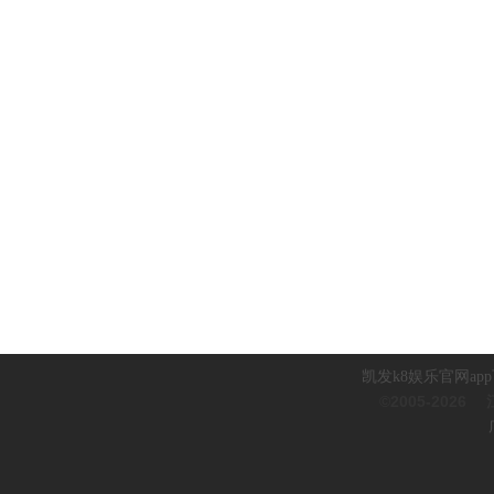
凯发k8娱乐官网ap
©2005-2026
江