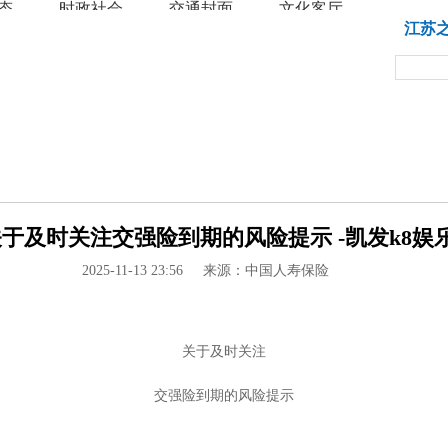
态
时政社会
交通封面
文化客厅
教育
江苏
于及时关注交强险到期的风险提示 -凯发k8娱乐
2025-11-13 23:56
来源：中国人寿保险
关于及时关注
交强险到期的风险提示