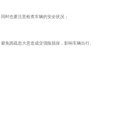
，同时也要注意检查车辆的安全状况；
，避免因疏忽大意造成交强险脱保，影响车辆出行。