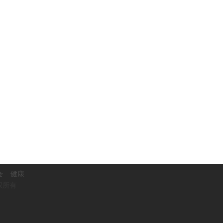
会
健康
权所有