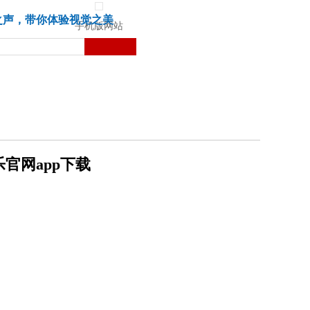
城市
健康
苏湃文化
之声，带你体验视觉之美
手机版网站
官网app下载