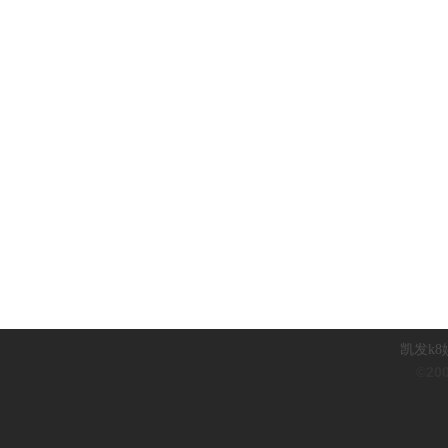
凯发k8
©200