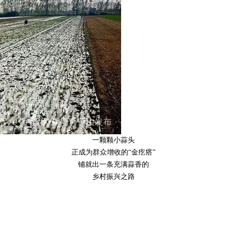
一颗颗小蒜头
正成为群众增收的“金疙瘩”
铺就出一条充满蒜香的
乡村振兴之路