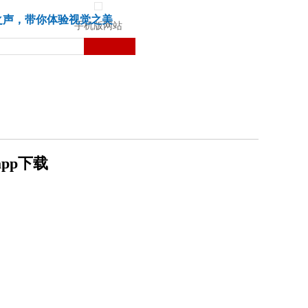
城市
健康
苏湃文化
之声，带你体验视觉之美
手机版网站
pp下载