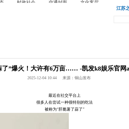
态
时政社会
交通封面
文化客厅
教育
江苏
蒜了”爆火！大许有6万亩…… -凯发k8娱乐官网a
2025-12-04 10:44
来源：铜山发布
最近在社交平台上
很多人在尝试一种很特别的吃法
被称为“肝脆薯了蒜了”