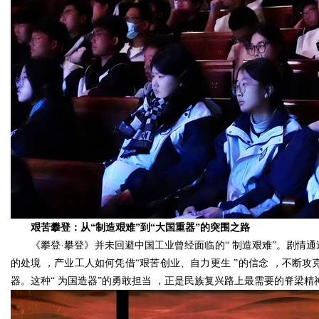
艰苦攀登：从“制造艰难”到“大国重器”的突围之路
《攀登·攀登》并未回避中国工业曾经面临的“ 制造艰难”。剧情通
的处境 ，产业工人如何凭借“艰苦创业、自力更生 ”的信念 ，不断攻
器。这种“ 为国造器”的勇敢担当 ，正是民族复兴路上最需要的脊梁精