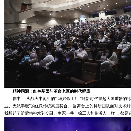
精神同源：红色基因与革命老区的时代呼应
剧中 ，从战火中诞生的“ 华兴铁工厂 ”到新时代擎起大国重器的
业、无私奉献”的优良传统高度契合。 当舞台上的科研团队面对技术封锁
我想起了沂蒙精神水乳交融、生死与共，徐工人和临沂人一样 ，都是