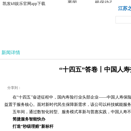
要闻
银保动态
凯发k8娱乐官网app下载
凯发k8娱乐官网app下载
江苏
法治
新闻详情
“十四五”答卷丨中国人寿
分享到：
在“十四五”奋进征程中，国内寿险行业头部企业——中国人寿保险股份
益置于服务核心。面对新时代民生保障新需求，该公司以科技赋能服务
五年间，通过数智化转型、服务模式革新与普惠实践，中国人寿不
简捷服务智能快办
打造“秒级理赔”新标杆