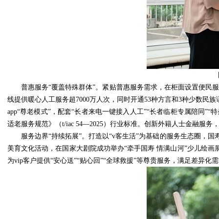
普惠服务“覆盖特殊群体”。紧贴普惠服务需求，在柜面设置便民服
线提供暖心人工服务超7000万人次，同时开通53种方言和3种少数
app“尊老模式”，配套“长者来电一键接入人工”“长者临柜专属陪同”
适老服务规范》（t/iac 54—2025）行业标准。创新外籍人士金
服务边界“持续拓展”。打造以“v客生活”为基础的服务生态圈，国
美育文化活动，在国家大剧院成功举办“牵手国寿 情满山河”少儿绘画展
为vip客户提供“安心送”“贴心回”“全球救援”等尊贵服务，满足差异化