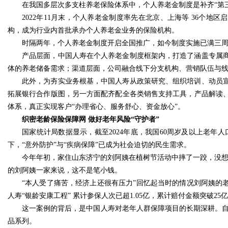
在我国多层次多支柱养老保险体系中，个人养老金制度是补齐“第
2022年11月末，个人养老金制度率先在北京、上海等 36个地
构，成为行业内首批承办个人养老金业务的保险机构。
时隔两年，个人养老金制度开启全国推广，如今制度实施已满三
产品层面，中国人寿在个人养老金制度框架内，打造了涵盖专属
体的养老储备需求；渠道层面，公司融合线下分支机构、营销队伍与
此外，为夯实业务根基，中国人寿从政策研究、组织培训、动员
拓展银行合作版图，另一方面配齐配全各类销售支持工具，产品解读
体系，真正实现客户“办理省心、服务舒心、资金放心”。
织密老龄保险保障网 做好老年风险“守护者”
国家统计局数据显示，截至2024年底，我国60周岁及以上老年
下，“意外防护”与“疾病保障”已成为社会迫切的民生需求。
今年年初，家住山东济宁的刘阿姨在植树节活动中摔了一跤，没想到
的刘阿姨一家来说，这不是笔小钱。
“本人受了痛苦，经济上还很有压力”回忆起当时的情况刘阿姨的老
人寿“银龄安康工程” 累计参保人次已超1.05亿，累计赔付金额突破25
这一案例的背后，是中国人寿对老年人群保障项目的长期深耕。自20
品系列。