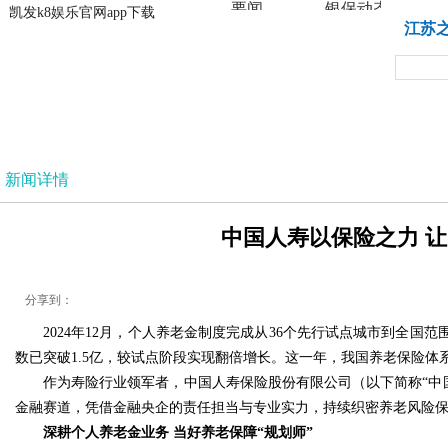
要闻
银保动态
凯发k8娱乐官网app下载
凯发k8娱乐官网app下载
江苏
法治
新闻详情
中国人寿以保险之力 让
分享到：
2024年12月，个人养老金制度完成从36个先行试点城市到全
数已突破1.5亿，较试点阶段实现翻倍增长。这一年，我国养老保险体系
作为寿险行业领军者，中国人寿保险股份有限公司（以下简称“中国人寿
金融赛道，凭借金融央企的责任担当与专业实力，持续织密养老风险保
深耕个人养老金业务 当好养老保障“规划师”