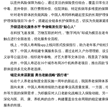
以意外风险保障为核心，通过灵活的保险责任组合，覆盖日常生
中毒、意外骨折、医疗费用补偿、住院津贴、特定疾病等多维度的保障方案
针对老年群体的失能风险，中国人寿同样构建起坚实的长期护理
护理保险项目70 余个，搭建起全链条长护保障生态，切实为失能家庭
升级适老化服务水平 争做银发生活“贴心人”
在科技飞速发展、万物互联的时代，“数字鸿沟”却成为横亘在老
触点进行全面改造，优化服务全流程。
线上，中国人寿寿险app上线问答式投保指引，助力老年客户轻松完
线下，中国人寿组建专属服务队伍，通过走村入户办理理赔、设立
义诊等公益活动，组织老年春晚、才艺大赛等文体活动，既普及了保险
此外，中国人寿还在16个城市布局20个机构养老项目，推出四款
群体提供多元化养老选择。
锚定未来谋新篇 勇当老龄战略“践行者”
站在个人养老金制度全面实施一周年的新起点，我国养老保障体系
面向未来，中国人寿将持续助力老龄事业高质量发展。一方面，
外等方面的保障需求，为积极应对人口老龄化战略注入保险动能。另一
深化与医、药、康、养机构的合作，构建覆盖全生命周期的稳定健康保障
服务的衔接。