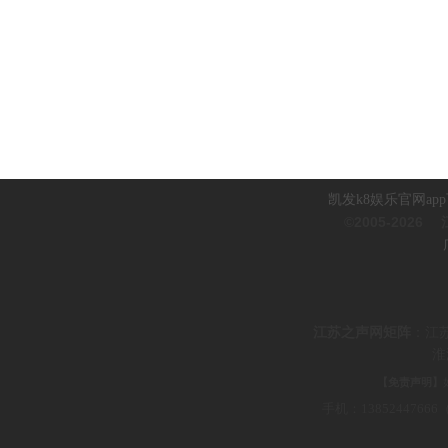
凯发k8娱乐官网ap
©2005-2026
江
江
苏之声网矩阵
：
江
淮
【免责声明】
手机：1385244766