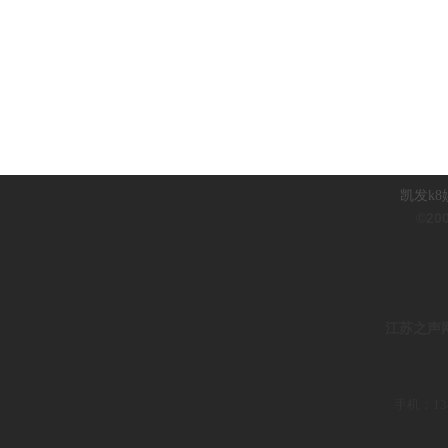
凯发k8
©200
江
苏之声
手机：13