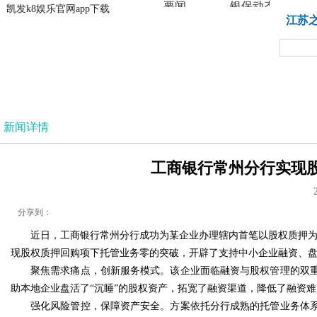
要闻
银保动态
凯发k8娱乐官网app下载
凯发k8娱乐官网app下载
江苏
法治
新闻详情
工商银行常州分行实现股
分享到：
近日，工商银行常州分行成功为某企业办理辖内首笔以股权质押为核
现股权质押回购项下托管业务零的突破，开辟了支持中小企业融资、
聚焦需求痛点，创新服务模式。该企业面临融资与股权管理的双
助本地企业盘活了“沉睡”的股权资产，拓宽了融资渠道，降低了融资
强化风险管控，保障资产安全。方案依托分行成熟的托管业务体