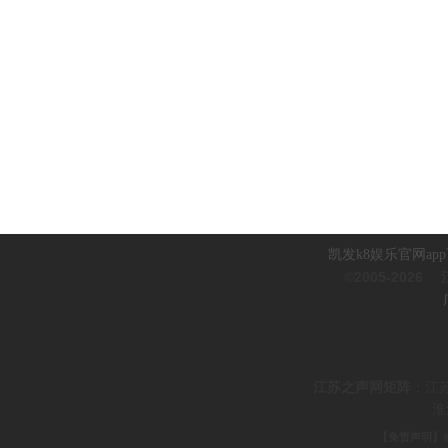
凯发k8娱乐官网ap
©2005-2026
江
江
苏之声网矩阵
：
江
淮
【免责声明】