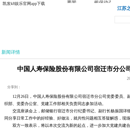
要闻
银保动态
凯发k8娱乐官网app下载
凯发k8娱乐官网app下载
江苏
法治
新闻详情
中国人寿保险股份有限公司宿迁市分公司与
2
分享到：
12月26日，中国人寿保险股份有限公司宿迁市分公司党委委员
织部、党委办公室、党建工作部相关负责同志参加活动。
交流座谈会上，邮储银行宿迁市分行纪委书记、副行长杨振国详
同分享日常工作中的好经验、好做法，就共性问题相互答疑解惑，现
双方一致表示，将以本次交流为新的起点，进一步加大党建共建