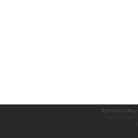
凯发k8娱乐官网ap
©2005-2026
江