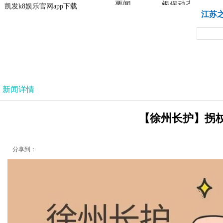
要闻
银保动态
凯发k8娱乐官网app下载
凯发k8娱乐官网app下载
江苏
法治
新闻详情
【徐州长护】拐杖
分享到：