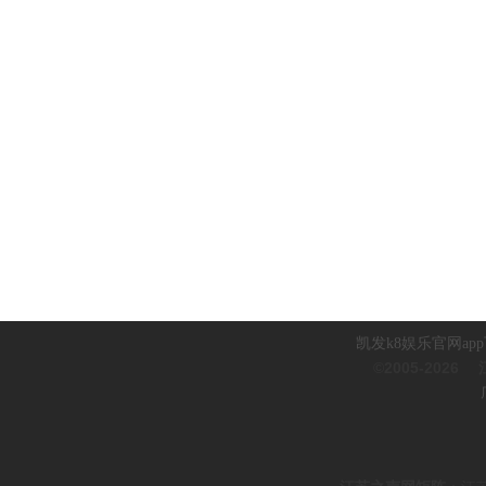
凯发k8娱乐官网ap
©2005-2026
江