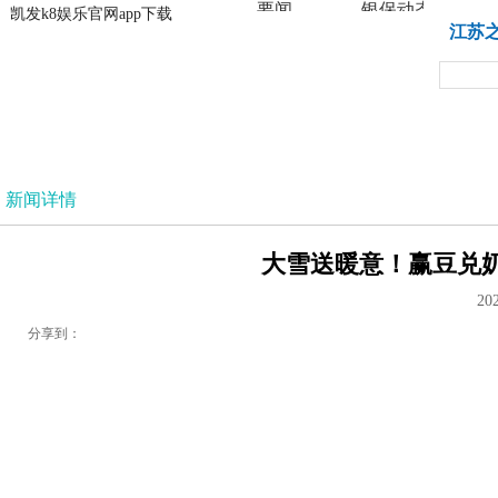
要闻
银保动态
凯发k8娱乐官网app下载
凯发k8娱乐官网app下载
江苏
法治
新闻详情
大雪送暖意！赢豆兑奶
20
分享到：