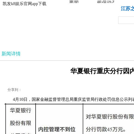
要闻
银保动态
凯发k8娱乐官网app下载
凯发k8娱乐官网app下载
江苏
法治
新闻详情
华夏银行重庆分行因内控
分享到：
4月10日，国家金融监督管理总局重庆监管局行政处罚信息公示列