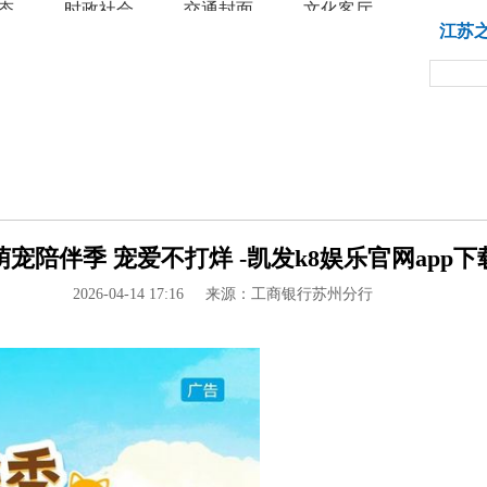
态
时政社会
交通封面
文化客厅
教育
江苏
萌宠陪伴季 宠爱不打烊 -凯发k8娱乐官网app下
2026-04-14 17:16
来源：工商银行苏州分行