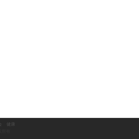
会
健康
权所有