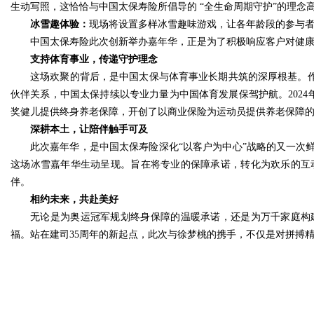
生动写照，这恰恰与中国太保寿险所倡导的 “全生命周期守护”的理
冰雪趣体验：
现场将设置多样冰雪趣味游戏，让各年龄段的参与
中国太保寿险此次创新举办嘉年华，正是为了积极响应客户对健康
支持体育事业，传递守护理念
这场欢聚的背后，是中国太保与体育事业长期共筑的深厚根基。作为
伙伴关系，中国太保持续以专业力量为中国体育发展保驾护航。2024
奖健儿提供终身养老保障，开创了以商业保险为运动员提供养老保障的
深耕本土，让陪伴触手可及
此次嘉年华，是中国太保寿险深化“以客户为中心”战略的又一次鲜
这场冰雪嘉年华生动呈现。旨在将专业的保障承诺，转化为欢乐的互
伴。
相约未来，共赴美好
无论是为奥运冠军规划终身保障的温暖承诺，还是为万千家庭构
福。站在建司35周年的新起点，此次与徐梦桃的携手，不仅是对拼搏