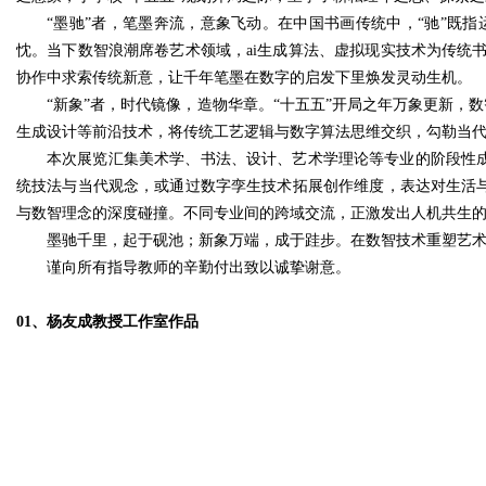
“墨驰”者，笔墨奔流，意象飞动。在中国书画传统中，“驰”既
忱。当下数智浪潮席卷艺术领域，ai生成算法、虚拟现实技术为传统
协作中求索传统新意，让千年笔墨在数字的启发下里焕发灵动生机。
“新象”者，时代镜像，造物华章。“十五五”开局之年万象更新，
生成设计等前沿技术，将传统工艺逻辑与数字算法思维交织，勾勒当
本次展览汇集美术学、书法、设计、艺术学理论等专业的阶段性成
统技法与当代观念，或通过数字孪生技术拓展创作维度，表达对生活与
与数智理念的深度碰撞。不同专业间的跨域交流，正激发出人机共生
墨驰千里，起于砚池；新象万端，成于跬步。在数智技术重塑艺术生
谨向所有指导教师的辛勤付出致以诚挚谢意。
01、杨友成教授工作室作品