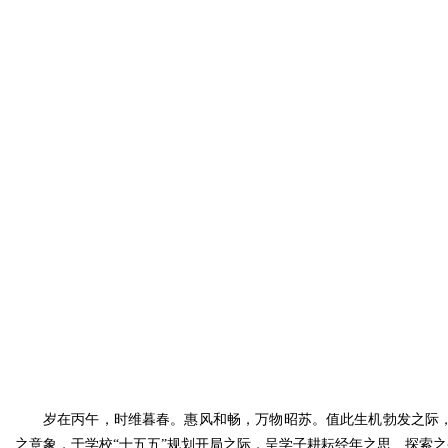
岁在丙午，时维暮春。惠风和畅，万物昭苏。值此生机勃发之际，美
之意象，于学校“十五五”规划开局之际，呈学子耕耘经年之思、探索之