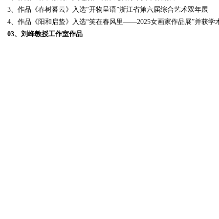
3、作品《春树暮云》入选“开物呈语”浙江省第六届综合艺术双年展
4、作品《阳和启蛰》入选“笑在春风里——2025女画家作品展”并获学
03、刘峰教授工作室作品