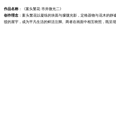
作品名称
：《案头繁花·市井微光二》
创作理念
：案头繁花以凝练的块面与朦胧光影，定格器物与花木的静
驳的屋宇，成为平凡生活的鲜活注脚。两者在画面中相互映照，既呈