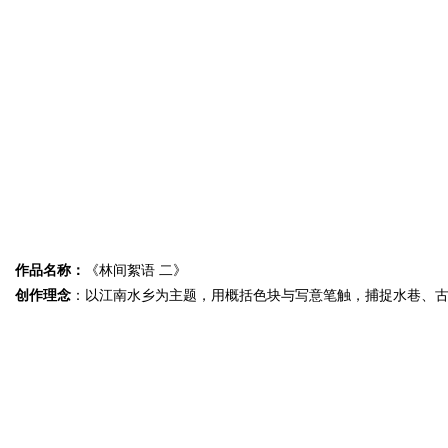
作品名称：
《林间絮语 二》
创作理念
：以江南水乡为主题，用概括色块与写意笔触，捕捉水巷、