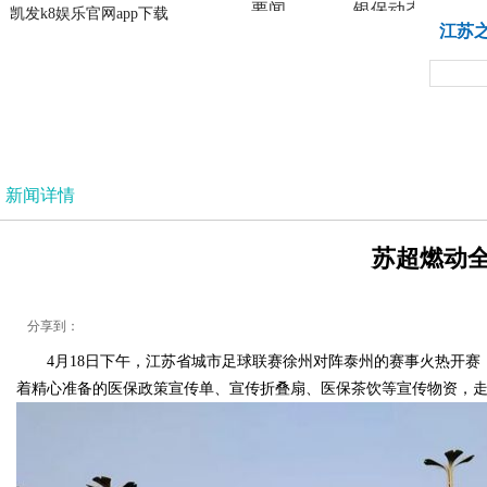
要闻
银保动态
凯发k8娱乐官网app下载
凯发k8娱乐官网app下载
江苏
法治
新闻详情
苏超燃动全
分享到：
4月18日下午，江苏省城市足球联赛徐州对阵泰州的赛事火热开
着精心准备的医保政策宣传单、宣传折叠扇、医保茶饮等宣传物资，