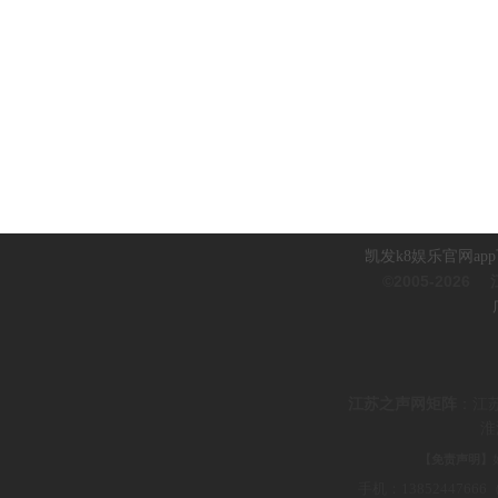
凯发k8娱乐官网ap
©2005-2026
江
江
苏之声网矩阵
：
江
淮
【免责声明】
手机：1385244766