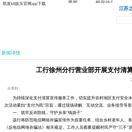
要闻
银保动态
凯发k8娱乐官网app下载
凯发k8娱乐官网app下载
江苏
法治
新闻详情
工行徐州分行营业部开展支付清算宣
分享到：
为持续深化支付清算宣传服务工作，切实提升农村地区支付安全水
次活动紧扣“支付为民”宗旨，通过现场讲解、互动交流、业务指导等
一、筑牢反诈防线，守护乡亲“钱袋子”
该行将防范电信网络诈骗宣传作为首要任务，结合乡村老年人、务农
《反电信网络诈骗法》相关规定。工作人员着重提醒村民严守“三不”