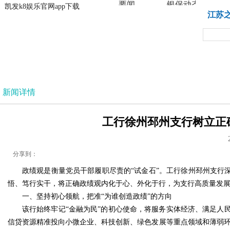
要闻
银保动态
凯发k8娱乐官网app下载
凯发k8娱乐官网app下载
江苏
法治
新闻详情
工行徐州邳州支行树立正确
分享到：
政绩观是衡量党员干部履职尽责的“试金石”。工行徐州邳州支行
悟、笃行实干，将正确政绩观内化于心、外化于行，为支行高质量发
一、坚持初心领航，把准“为谁创造政绩”的方向
该行始终牢记“金融为民”的初心使命，将服务实体经济、满足人
信贷资源精准投向小微企业、科技创新、绿色发展等重点领域和薄弱环