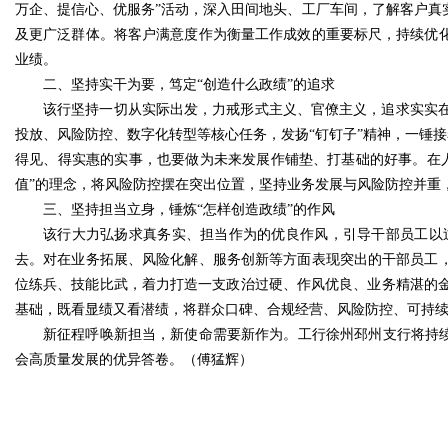
万企、提信心、优服务”活动，深入田间地头、工厂车间，了解客户真
及更广泛群体。将客户满意度作为衡量工作成效的重要标尺，持续优化
业绩。
二、坚持实干为要，笃定“创造什么政绩”的追求
该行坚持一切从实际出发，力戒形式主义、官僚主义，追求实实
投放、风险防控、数字化转型等核心任务，发扬“钉钉子”精神，一锤接
得见、得实惠的实事，也要做为未来发展作铺垫、打基础的好事。在
值”的理念，将风险防控摆在突出位置，坚持业务发展与风险防控并重
三、坚持担当立身，锤炼“怎样创造政绩”的作风
该行大力弘扬求真务实、担当作为的优良作风，引导干部员工以
去。对在业务拓展、风险化解、服务创新等方面表现突出的干部员工，
位练兵、技能比武，着力打造一支政治过硬、作风优良、业务精湛的
基础，既看显绩又看潜绩，将群众口碑、合规经营、风险防控、可持
新征程呼唤新担当，新使命需要新作为。工行徐州邳州支行将持续
会高质量发展的优异答卷。（傅猛辉）