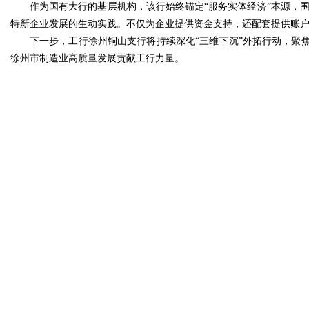
作为国有大行的基层机构，该行始终锚定“服务实体经济”本源，围
特新企业发展的生动实践。不仅为企业提供资金支持，还配套提供账
下一步，工行徐州铜山支行将持续深化“三维下沉”外拓行动，聚
徐州市制造业高质量发展贡献工行力量。