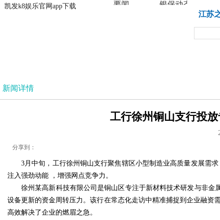
要闻
银保动态
凯发k8娱乐官网app下载
凯发k8娱乐官网app下载
江苏
法治
新闻详情
工行徐州铜山支行投放专
分享到：
3月中旬，工行徐州铜山支行聚焦辖区小型制造业高质量发展需求
注入强劲动能 ，增强网点竞争力。
徐州某高新科技有限公司是铜山区专注于新材料技术研发与非金
设备更新的资金周转压力。该行在常态化走访中精准捕捉到企业融资需
高效解决了企业的燃眉之急。