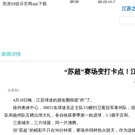
要闻
银保动态
凯发k8娱乐官网app下载
凯发k8娱乐官网app下载
江苏
法治
新闻详情
“苏超”赛场变打卡点！江
分享到：
4月18日晚，江苏球迷的朋友圈彻底“炸”了。
徐州奥体中心，30851名球迷见证主队3:0横扫卫冕冠军泰州队
队和扬州队互赠点球大礼，各自收获赛季第一粒进球，1:1握手言和。
三座城市，三片绿茵，同一片沸腾。
但“苏超”的精彩不只在90分钟里，赛场外同样热火朝天，作为