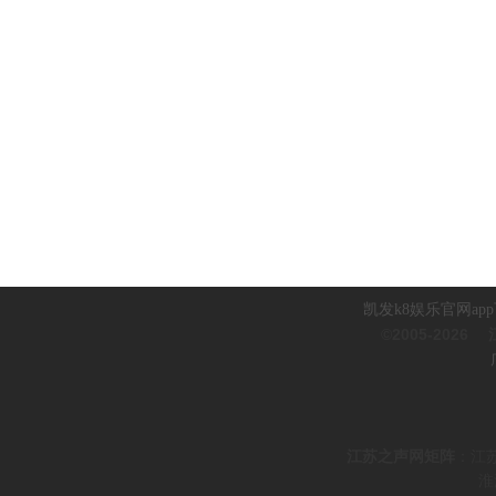
凯发k8娱乐官网ap
©2005-2026
江
江
苏之声网矩阵
：
江
淮