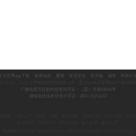
娱乐官网app下载
银保动态
要闻
苏湃文化
留言板
城市
时政社
5-2026
江苏之声网信息科技有限公司 凯发k8娱乐官网app下载的版
广播电视节目制作经营许可证：（苏）字第04849号
增值电信业务经营许可证：苏b2-20252457
网矩阵
：
江苏之声、生活、苏湃、苏湃财经、苏湃科技、苏湃视频、
江苏
淮海财经、淮海之声、掌上淮海、
扬子之声、都市之声
【免责声明】
如遇内容、凯发k8娱乐官网app下载的版权和其他问题请尽快与本网取得联系。