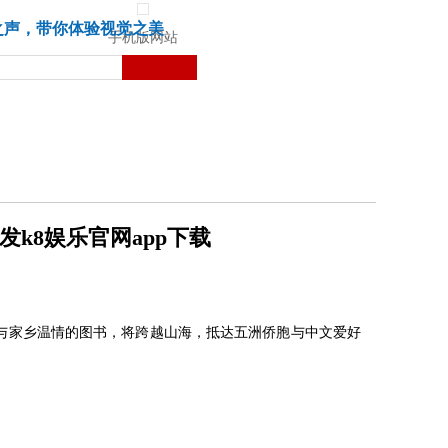
城市
健康
苏湃文化
之声，带你体验视觉之美
手机版网站
发k8娱乐官网app下载
韵与家乡温情的图书，将跨越山海，抵达五洲侨胞与中文爱好