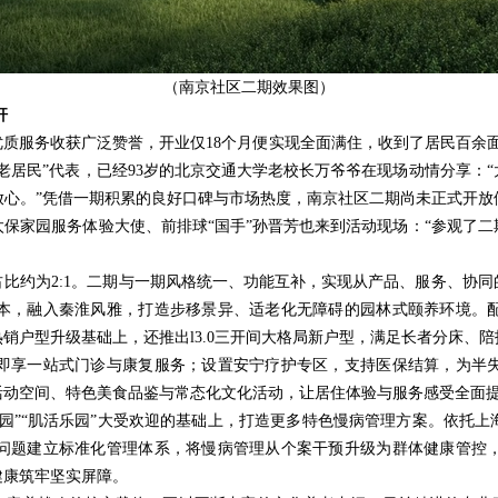
（南京社区二期效果图）
杆
借优质服务收获广泛赞誉，开业仅18个月便实现全面满住，收到了居民百余
老居民”代表，已经93岁的北京交通大学老校长万爷爷在现场动情分享：
放心。”凭借一期积累的良好口碑与市场热度，南京社区二期尚未正式开放
保家园服务体验大使、前排球“国手”孙晋芳也来到活动现场：“参观了
位占比约为2:1。二期与一期风格统一、功能互补，实现从产品、服务、协
本，融入秦淮风雅，打造步移景异、适老化无障碍的园林式颐养环境。
销户型升级基础上，还推出l3.0三开间大格局新户型，满足长者分床、
即享一站式门诊与康复服务；设置安宁疗护专区，支持医保结算，为半
活动空间、特色美食品鉴与常态化文化活动，让居住体验与服务感受全面
园”“肌活乐园”大受欢迎的基础上，打造更多特色慢病管理方案。依托
问题建立标准化管理体系，将慢病管理从个案干预升级为群体健康管控
健康筑牢坚实屏障。