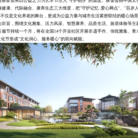
益基金会将以公益之力为艺术节注入"守护朝夕"的温度。基金会由中国太
健康、代际融合、康养生态三大维度，把"守护记忆·爱心网点"、"百岁人生
"不仅是文化养老的舞台，更成为公益力量与城市生活紧密联结的暖心场
为宗旨，围绕文化雅集、活力风采、智慧康养、品质生活、旅居体验等主
客服节持续一个月，将在全国14个开业社区开展非遗手作、传统雅集、青
化节形成“文化润心、服务暖心”的双向赋能。