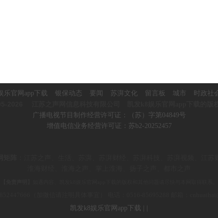
娱乐官网app下载
银保动态
要闻
苏湃文化
留言板
城市
时政社
5-2026
江苏之声网信息科技有限公司 凯发k8娱乐官网app下载的版
广播电视节目制作经营许可证：（苏）字第04849号
增值电信业务经营许可证：苏b2-20252457
网矩阵
：
江苏之声、生活、苏湃、苏湃财经、苏湃科技、苏湃视频、
江苏
淮海财经、淮海之声、掌上淮海、
扬子之声、都市之声
【免责声明】
如遇内容、凯发k8娱乐官网app下载的版权和其他问题请尽快与本网取得联系。
852447666（加微信请注明具体事宜） 电话：0516-85695288 邮箱：c
nhuaiha
凯发k8娱乐官网app下载
|
|