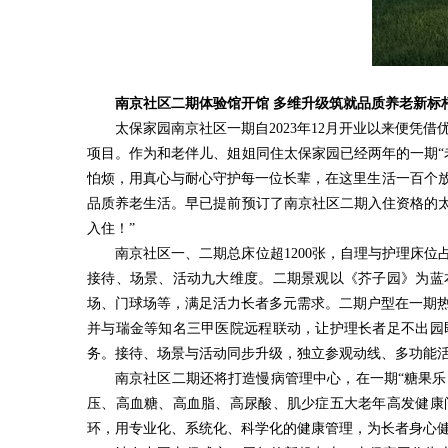
南京社区二期体验馆开馆 多维升级筑就品质养老新标
太保家园南京社区一期自2023年12月开业以来便凭
项目。作为和老伴儿、姐姐同住太保家园已经两年的一期“
怕烦，用真心与耐心守护每一位长辈，在这里生活一百个
品质养老生活。早已提前预订了南京社区二期入住资格的太
入住！”
南京社区一、二期总床位超1200张，自理与护理床
接待、场景、活动九大维度。二期景观以《芥子园》为蓝
场、门球场等，满足活力长者多元需求。二期户型在一期热
并与瑞金等知名三甲医院远程联动，让护理长者足不出园
务。接待、场景与活动同步升级，独立参观动线、多功能
南京社区二期还将打造慢病管理中心，在一期“糖果乐
压、高血糖、高血脂、高尿酸、肌少症五大老年高发健康
环，用专业化、系统化、科学化的健康管理，为长者身心