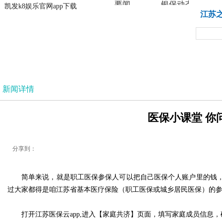
要闻
银保动态
凯发k8娱乐官网app下载
凯发k8娱乐官网app下载
江苏
法治
新闻详情
医保小课堂 你问
分享到：
简单来说，就是职工医保参保人可以把自己医保个人账户里的钱
过大家都得是咱江苏省基本医疗保险（职工医保或城乡居民医保）的
打开江苏医保云app,进入【家庭共济】页面，填写家庭成员信息