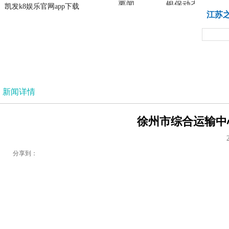
要闻
银保动态
凯发k8娱乐官网app下载
凯发k8娱乐官网app下载
江苏
法治
新闻详情
徐州市综合运输中心
分享到：