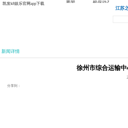
要闻
银保动态
凯发k8娱乐官网app下载
凯发k8娱乐官网app下载
江苏
法治
新闻详情
徐州市综合运输中心
分享到：