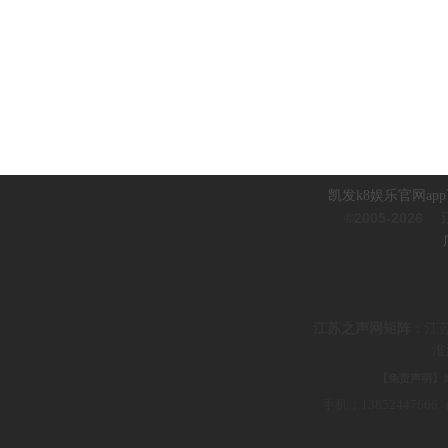
凯发k8娱乐官网ap
©2005-2026
江
江
苏之声网矩阵
：
江
淮
【免责声明】
手机：1385244766