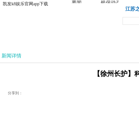
要闻
银保动态
凯发k8娱乐官网app下载
凯发k8娱乐官网app下载
江苏
法治
新闻详情
【徐州长护】科
分享到：