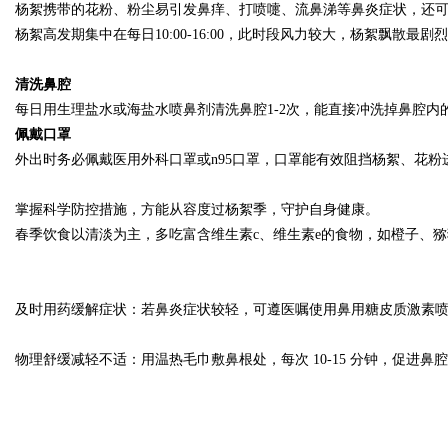
杨絮携带的花粉、粉尘易引发鼻痒、打喷嚏、流鼻涕等鼻炎症状，还
杨絮高发期集中在每日10:00-16:00，此时段风力较大，杨絮飘
清洗鼻腔
每日用生理盐水或海盐水喷鼻剂清洗鼻腔1-2次，能直接冲洗掉鼻腔
佩戴口罩
外出时务必佩戴医用外科口罩或n95口罩，口罩能有效阻挡杨絮、花
掌握科学防控措施，方能从容度过杨絮季，守护自身健康。
春季饮食以清淡为主，多吃富含维生素c、维生素e的食物，如橙子、
及时用药缓解症状：若鼻炎症状较轻，可遵医嘱使用鼻用糖皮质激素
物理舒缓减轻不适：用温热毛巾敷鼻根处，每次 10-15 分钟，促进鼻