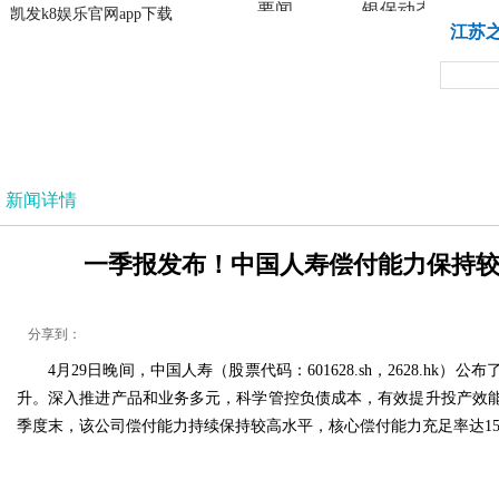
要闻
银保动态
凯发k8娱乐官网app下载
凯发k8娱乐官网app下载
江苏
法治
新闻详情
一季报发布！中国人寿偿付能力保持较高
分享到：
4月29日晚间，中国人寿（股票代码：601628.sh，2628
升。深入推进产品和业务多元，科学管控负债成本，有效提升投产效
季度末，该公司偿付能力持续保持较高水平，核心偿付能力充足率达156.