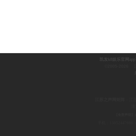
凯发k8娱乐官网ap
©2005-2026
江
江
苏之声网矩阵
：
江
淮
【免责声明】
手机：1385244766