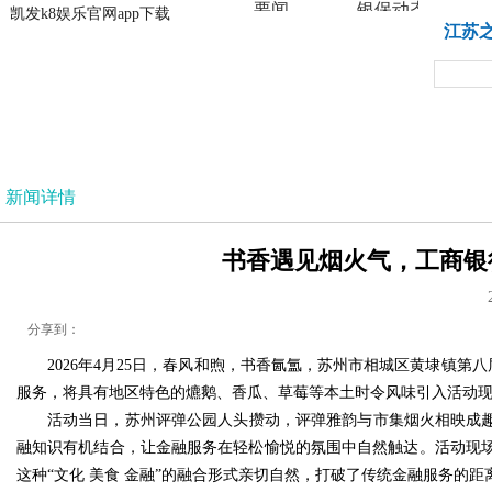
要闻
银保动态
凯发k8娱乐官网app下载
凯发k8娱乐官网app下载
江苏
法治
新闻详情
书香遇见烟火气，工商银行
分享到：
2026年4月25日，春风和煦，书香氤氲，苏州市相城区黄埭镇
服务，将具有地区特色的爊鹅、香瓜、草莓等本土时令风味引入活动
活动当日，苏州评弹公园人头攒动，评弹雅韵与市集烟火相映成趣
融知识有机结合，让金融服务在轻松愉悦的氛围中自然触达。活动现
这种“文化 美食 金融”的融合形式亲切自然，打破了传统金融服务的