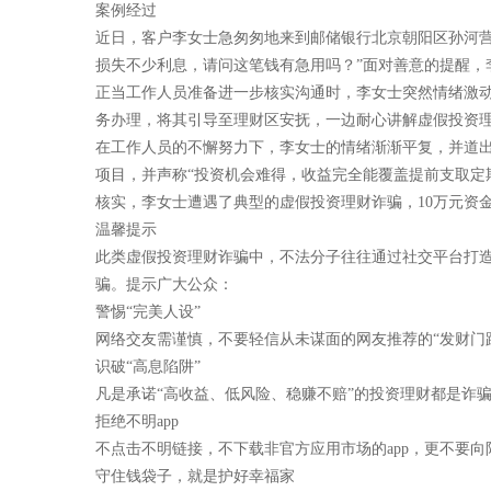
案例经过
近日，客户李女士急匆匆地来到邮储银行北京朝阳区孙河营
损失不少利息，请问这笔钱有急用吗？”面对善意的提醒，
正当工作人员准备进一步核实沟通时，李女士突然情绪激动
务办理，将其引导至理财区安抚，一边耐心讲解虚假投资
在工作人员的不懈努力下，李女士的情绪渐渐平复，并道出了
项目，并声称“投资机会难得，收益完全能覆盖提前支取定
核实，李女士遭遇了典型的虚假投资理财诈骗，10万元资
温馨提示
此类虚假投资理财诈骗中，不法分子往往通过社交平台打造“
骗。提示广大公众：
警惕“完美人设”
网络交友需谨慎，不要轻信从未谋面的网友推荐的“发财门
识破“高息陷阱”
凡是承诺“高收益、低风险、稳赚不赔”的投资理财都是诈
拒绝不明app
不点击不明链接，不下载非官方应用市场的app，更不要
守住钱袋子，就是护好幸福家