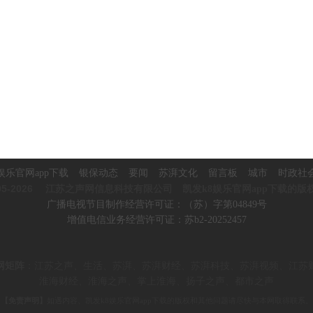
娱乐官网app下载
银保动态
要闻
苏湃文化
留言板
城市
时政社
5-2026
江苏之声网信息科技有限公司 凯发k8娱乐官网app下载的版
广播电视节目制作经营许可证：（苏）字第04849号
增值电信业务经营许可证：苏b2-20252457
网矩阵
：
江苏之声、生活、苏湃、苏湃财经、苏湃科技、苏湃视频、
江苏
淮海财经、淮海之声、掌上淮海、
扬子之声、都市之声
【免责声明】
如遇内容、凯发k8娱乐官网app下载的版权和其他问题请尽快与本网取得联系。