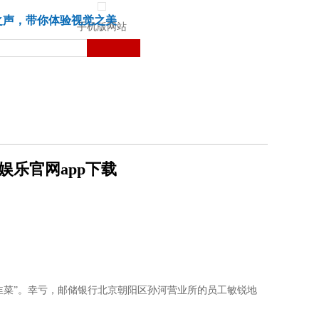
城市
健康
苏湃文化
之声，带你体验视觉之美
手机版网站
娱乐官网app下载
韭菜”。幸亏，邮储银行北京朝阳区孙河营业所的员工敏锐地