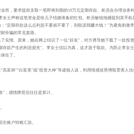
业所，要求提前支取一笔即将到期的10万元定期存款。柜员在办理业务
李女士声称这笔资金是给儿子结婚准备的红包。柜员敏锐地捕捉到其手机界
：“定期存款这么点利息不要就不要了，别耽误我赚大钱！”为避免刺激
理财诈骗的常见套路。
实情。原来，她在网上结识了一位“好友”，对方诱导她下载了一款投资理财a
期存款产生的利息损失”。李女士信以为真，这才急于取款。为防止李女
金保住了。
高富帅”“白富美”或“投资大神”等虚假人设，利用情感攻势博取受害人信
路”，感情牌背后往往是算计。
骗。
向陌生账户转账汇款。