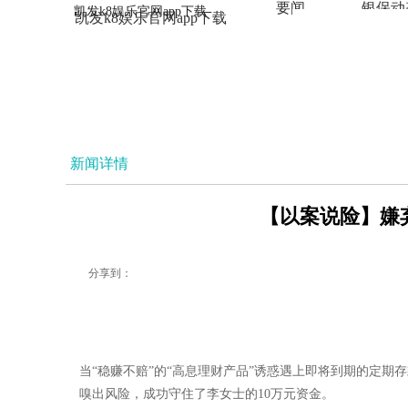
要闻
银保动
凯发k8娱乐官网app下载
凯发k8娱乐官网app下载
法治
新闻详情
【以案说险】嫌弃
分享到：
当“稳赚不赔”的“高息理财产品”诱惑遇上即将到期的定
嗅出风险，成功守住了李女士的10万元资金。