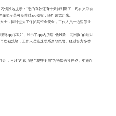
时习惯性地提示：“您的存款还有十天就到期了，现在支取会
面显示某可疑理财app图标，随即警觉起来。
李女士，同时也为了保护其资金安全，工作人员一边暂停业
pp“闪联”，展示了app内所谓“低风险、高回报”的理财
士再次被洗脑，工作人员迅速联系属地民警。经过警方多番
任后，再以“内幕消息”“稳赚不赔”为诱饵诱导投资，实施诈