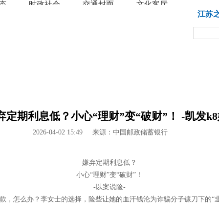
态
时政社会
交通封面
文化客厅
教育
江苏
定期利息低？小心“理财”变“破财”！ -凯发k8
2026-04-02 15:49
来源：中国邮政储蓄银行
嫌弃定期利息低？
小心“理财”变“破财”！
-以案说险-
期存款，怎么办？李女士的选择，险些让她的血汗钱沦为诈骗分子镰刀下的“