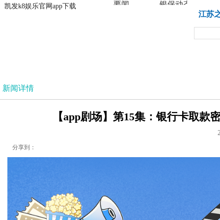
要闻
银保动态
凯发k8娱乐官网app下载
凯发k8娱乐官网app下载
江苏
法治
新闻详情
【app剧场】第15集：银行卡取款
分享到：