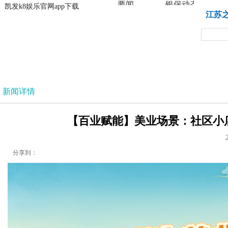
要闻
银保动态
凯发k8娱乐官网app下载
凯发k8娱乐官网app下载
江苏
法治
新闻详情
【百业赋能】美业场景：社区小店破
分享到：