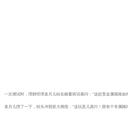
一次测试时，理财经理袁月儿站在橱窗前试着问：“这款贵金属规格如
袁月儿愣了一下，转头冲我竖大拇指：“这玩意儿真行！跟有个专属顾