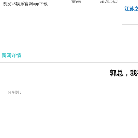
要闻
银保动态
凯发k8娱乐官网app下载
凯发k8娱乐官网app下载
江苏
法治
新闻详情
郭总，我
分享到：