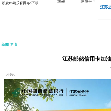
要闻
银保动态
凯发k8娱乐官网app下载
凯发k8娱乐官网app下载
江苏
法治
新闻详情
江苏邮储信用卡加油满
分享到：