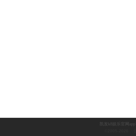
凯发k8娱乐官网ap
©2005-2026
江