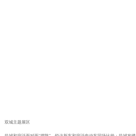
双城主题展区
盐城和宿迁面对面“摆阵”，悦达新车和宿迁电动车同场比帅；盐城发绣