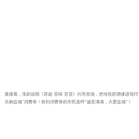
紧接着，淮剧说唱《苏超·苏味·苏货》闪亮登场，把传统腔调揉进现代节拍
乐购盐城”消费券！抢到消费券的市民直呼“诚意满满，大爱盐城”！