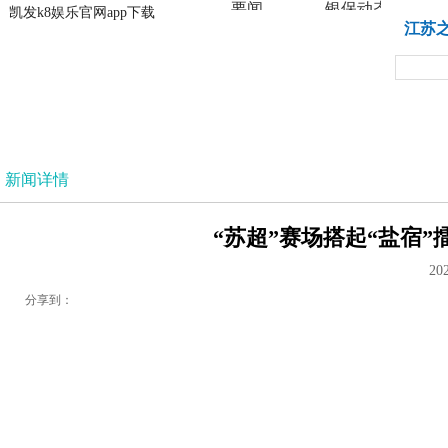
要闻
银保动态
凯发k8娱乐官网app下载
凯发k8娱乐官网app下载
江苏
法治
新闻详情
“苏超”赛场搭起“盐宿”
20
分享到：