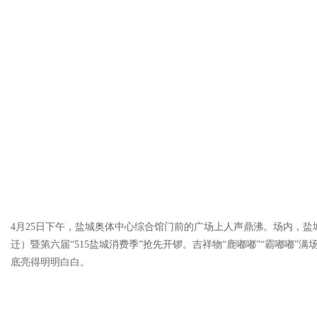
4月25日下午，盐城奥体中心综合馆门前的广场上人声鼎沸。场内，盐城
迁）暨第六届“515盐城消费季”抢先开锣。吉祥物“鹿嘟嘟”“霸嘟嘟”
底亮得明明白白。