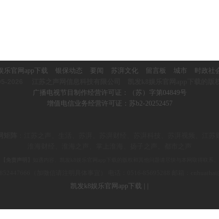
娱乐官网app下载
银保动态
要闻
苏湃文化
留言板
城市
时政社
5-2026
江苏之声网信息科技有限公司 凯发k8娱乐官网app下载的版
广播电视节目制作经营许可证：（苏）字第04849号
增值电信业务经营许可证：苏b2-20252457
网矩阵
：
江苏之声、生活、苏湃、苏湃财经、苏湃科技、苏湃视频、
江苏
淮海财经、淮海之声、掌上淮海、
扬子之声、都市之声
【免责声明】
如遇内容、凯发k8娱乐官网app下载的版权和其他问题请尽快与本网取得联系。
852447666（加微信请注明具体事宜） 电话：0516-85695288 邮箱：c
nhuaiha
凯发k8娱乐官网app下载
|
|