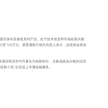
的器官保存及修复系列产品，处于技术攻坚和市场拓展关键
贷”550万元。莱普晟医疗相关负责人表示，这笔资金将加
科技项目情况等均可量化为创新积分，兑换成真金白银的信贷
科技新
小龙”企业送上专属金融服务。