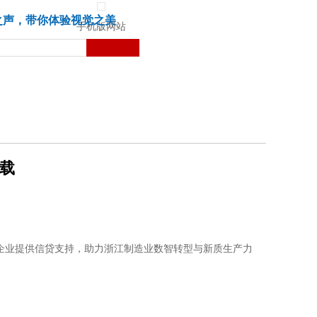
城市
健康
苏湃文化
之声，带你体验视觉之美
手机版网站
下载
企业提供信贷支持，助力浙江制造业数智转型与新质生产力