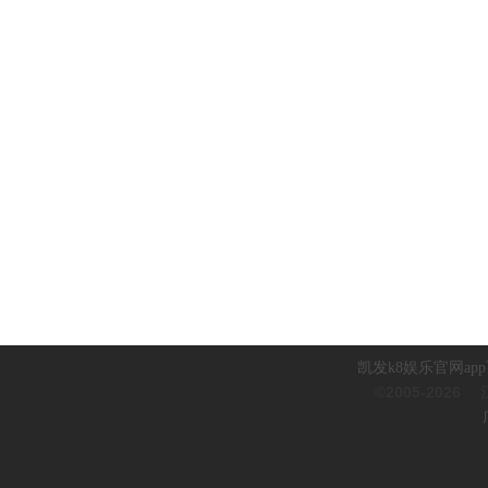
凯发k8娱乐官网ap
©2005-2026
江