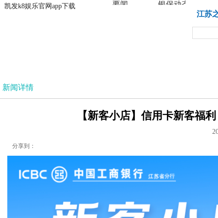
要闻
银保动态
凯发k8娱乐官网app下载
凯发k8娱乐官网app下载
江苏
法治
新闻详情
【新客小店】信用卡新客福利：有
2
分享到：