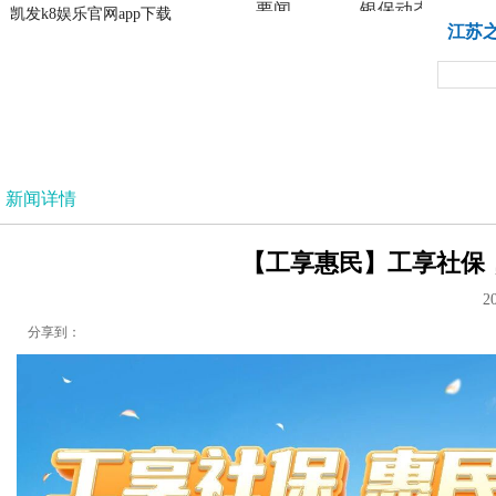
要闻
银保动态
凯发k8娱乐官网app下载
凯发k8娱乐官网app下载
江苏
法治
新闻详情
【工享惠民】工享社保，
2
分享到：