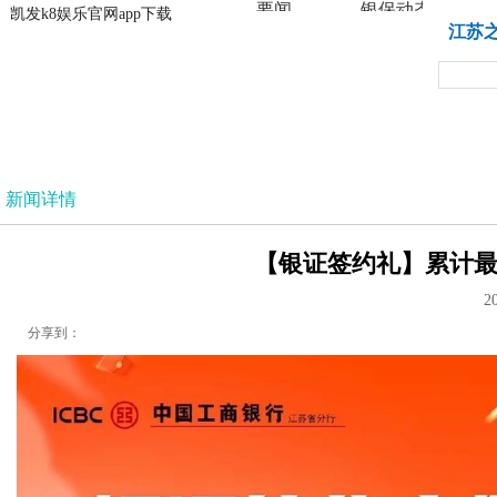
要闻
银保动态
凯发k8娱乐官网app下载
凯发k8娱乐官网app下载
江苏
法治
新闻详情
【银证签约礼】累计最高
2
分享到：