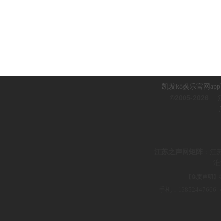
凯发k8娱乐官网ap
©2005-2026
江
江
苏之声网矩阵
：
江
淮
【免责声明】
手机：1385244766