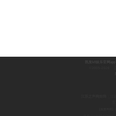
凯发k8娱乐官网ap
©2005-2026
江
江
苏之声网矩阵
：
江
淮
【免责声明】