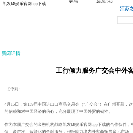
要闻
银保动态
凯发k8娱乐官网app下载
凯发k8娱乐官网app下载
江苏
法治
新闻详情
工行倾力服务广交会中外客商
分享到：
4月15日，第139届中国进出口商品交易会（“广交会”）在广州开幕
的信赖和对中国经济的信心，充分展现了中国外贸的韧性。
作为本届广交会的金融机构战略凯发k8娱乐官网app下载的合作伙
位、多层次、智能化的金融服务，积极助力境内外客商拓展多元市场